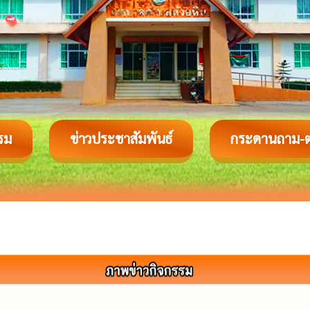
รม
ข่าวประชาสัมพันธ์
กระดานถาม-