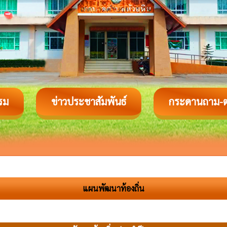
รม
ข่าวประชาสัมพันธ์
กระดานถาม-
แผนพัฒนาท้องถิ่น